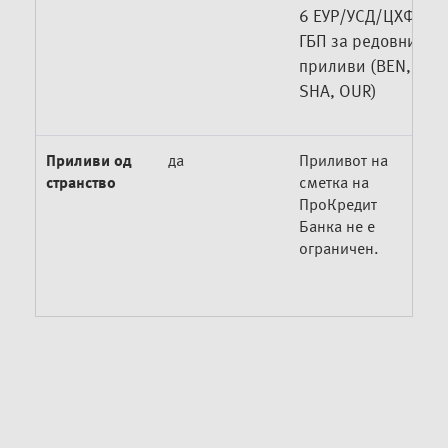
6 ЕУР/УСД/ЦХФ/
ГБП за редовни
приливи (BEN,
SHA, OUR)
Приливи од
да
Приливот на
странство
сметка на
ПроКредит
Банка не е
ограничен.