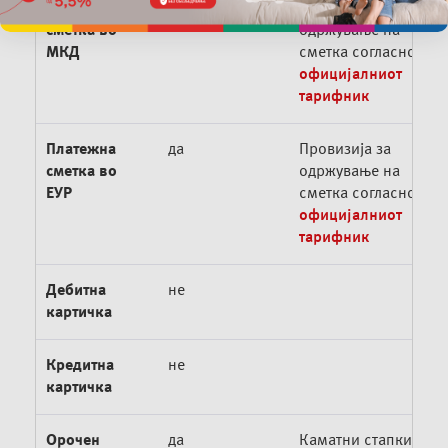
Платежна
да
Провизија за
сметка во
одржување на
МКД
сметка согласно
официјалниот
тарифник
Платежна
да
Провизија за
сметка во
одржување на
ЕУР
сметка согласно
официјалниот
тарифник
Дебитна
не
картичка
Кредитна
не
картичка
Орочен
да
Каматни стапки