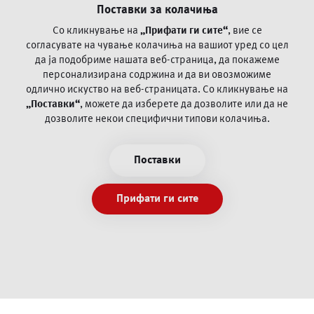
Поставки за колачиња
Како ве заштитува ПроКредит Банка?
Поплака за оспорување на платежни трансакции со
Со кликнување на
„Прифати ги сите“
, вие се
картичка
согласувате на чување колачиња на вашиот уред со цел
да ја
подобриме нашата веб-страница, да покажеме
персонализирана содржина и да ви овозможиме
Често поставувани прашања
одлично искуство на веб-страницата.
Со кликнување на
„Поставки“
, можете да изберете да дозволите или да не
Пофалби и поплаки
дозволите некои специфични типови колачиња.
Општи и посебни деловни регулативи
Информации/документи согласно Закон за платежни
Поставки
услуги и платни системи
Политика за приватност
Прифати ги сите
Услови за користење
Експозитури и банкомати
PSD2 Open banking
Заштита од злоупотреба со картичка
Инструкции за платен промет во странство