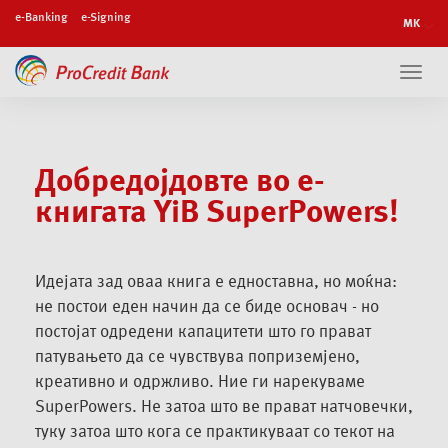
e-Banking
e-Signing
Toggl
navig
Добредојдовте во е-
книгата YiB SuperPowers!
Идејата зад оваа книга е едноставна, но моќна:
не постои еден начин да се биде основач - но
постојат одредени капацитети што го прават
патувањето да се чувствува поприземјено,
креативно и одржливо. Ние ги нарекуваме
SuperPowers. Не затоа што ве прават натчовечки,
туку затоа што кога се практикуваат со текот на