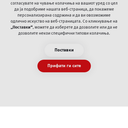
картичка
согласувате на чување колачиња на вашиот уред со цел
да ја
подобриме нашата веб-страница, да покажеме
персонализирана содржина и да ви овозможиме
Често поставувани прашања
одлично искуство на веб-страницата.
Со кликнување на
„Поставки“
, можете да изберете да дозволите или да не
Пофалби и поплаки
дозволите некои специфични типови колачиња.
Општи и посебни деловни регулативи
Информации/документи согласно Закон за платежни
Поставки
услуги и платни системи
Политика за приватност
Прифати ги сите
Услови за користење
Експозитури и банкомати
PSD2 Open banking
Заштита од злоупотреба со картичка
Инструкции за платен промет во странство
© Сите права задржани. ПроКредит Банка 2021