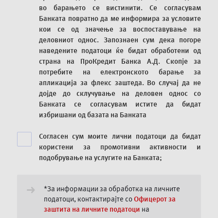
во барањето се вистинити. Се согласувам
Банката повратно да ме информира за условите
кои се од значење за воспоставување на
деловниот однос. Запознаен сум дека погоре
наведените податоци ќе бидат обработени од
страна на ПроКредит Банка А.Д. Скопје за
потребите на електронското барање за
апликација за флекс заштеда. Во случај да не
дојде до склучување на деловен однос со
Банката се согласувам истите да бидат
избришани од базата на Банката
Согласен сум моите лични податоци да бидат
користени за промотивни активности и
подобрување на услугите на Банката;
*За информации за обработка на личните
податоци, контактирајте со
Офицерот за
заштита на личните податоци
на