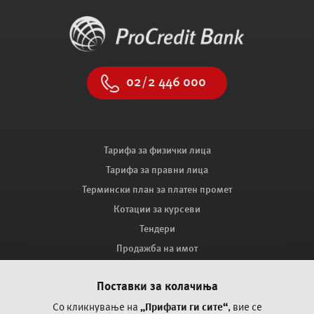
02/2 446 000
Тарифа за физички лица
Тарифа за правни лица
Термински план за платен промет
Котации за курсеви
Тендери
Продажба на имот
Мапа на сајтот
Поставки за колачиња
Како ве заштитува ПроКредит Банка?
Поплака за оспорување на платежни трансакции со
Со кликнување на
„Прифати ги сите“
, вие се