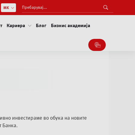
т
Кариера
Блог
Бизнис академија
ктивно инвестираме во обука на новите
т Банка.