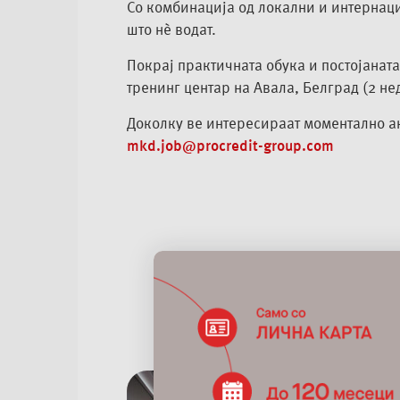
Со комбинација од локални и интернаци
што нè водат.
Покрај практичната обука и постојанат
тренинг центар на Авала, Белград (2 не
Доколку ве интересираат моментално а
mkd.job@procredit-group.com