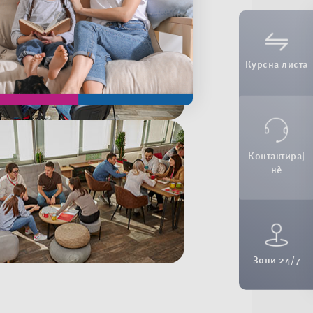
Курсна листа
Контактирај
нè
Зони 24/7