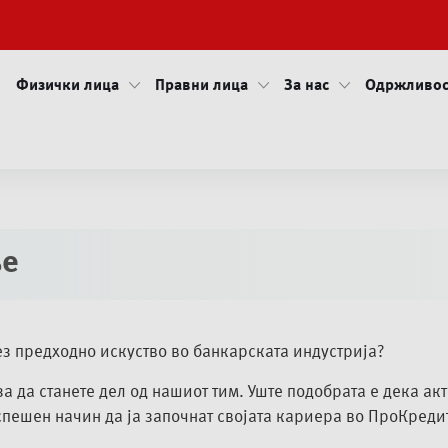
Физички лица
Правни лица
За нас
Одржливос
ње
ез предходно искуство во банкарската индустрија?
 за да станете дел од нашиот тим. Уште подобрата е дека а
спешен начин да ја започнат својата кариера во ПроКреди