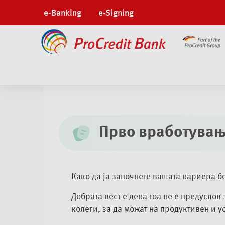
e-Banking
e-Signing
Кариера
Прво вработување
Прво вработува
Како да ја започнете вашата кариера б
Добрата вест е дека тоа не е предуслов
колеги, за да можат на продуктивен и у