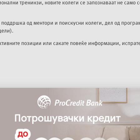
онални тренинзи, новите колеги се запознаваат не само со
а поддршка од ментори и поискусни колеги, дел од програм
дели).
ктивните позиции или сакате повеќе информации, испрате
Центар за тренинзи