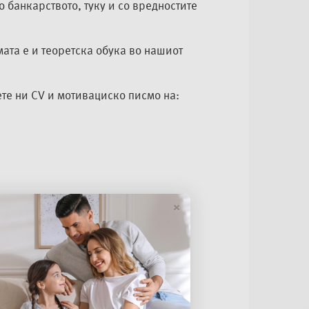
 банкарството, туку и со вредностите
ата е и теоретска обука во нашиот
те ни CV и мотивациско писмо на:
×