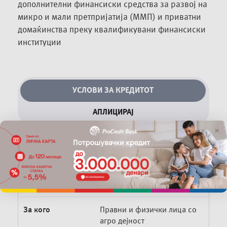
дополнителни финансиски средства за развој на
микро и мали претпријатија (ММП) и приватни
домаќинства преку квалификувани финансиски
институции
УСЛОВИ ЗА КРЕДИТОТ
АПЛИЦИРАЈ
×
Средства
Кредитна линија од
ЕФСЕ
за
обезбедени од
финасирање на
ЕФСЕ
инвестиции во одржливо
земјоделие
За кого
Правни и физички лица со
агро дејност