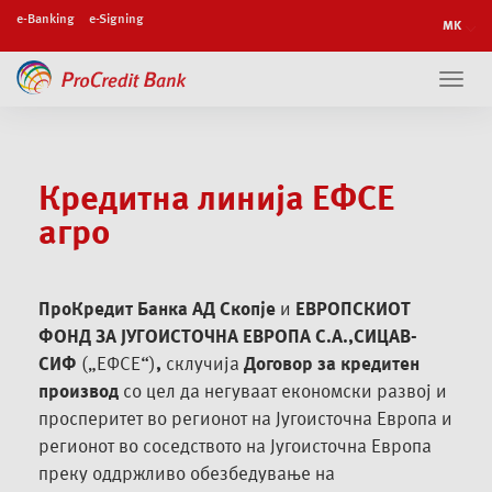
e-Banking
e-Signing
Toggl
navig
Кредитна линија ЕФСЕ
агро
ПроКредит Банка АД Скопје
и
ЕВРОПСКИОТ
ФОНД ЗА ЈУГОИСТОЧНА ЕВРОПА С.А.,СИЦАВ-
СИФ
(„ЕФСЕ“)
,
склучија
Договор за кредитен
производ
со цел да негуваат економски развој и
просперитет во регионот на Југоисточна Европа и
регионот во соседството на Југоисточна Европа
преку оддржливо обезбедување на