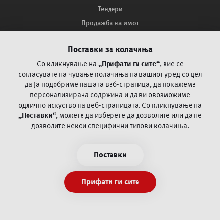
Тендери
Продажба на имот
Мапа на сајтот
Поставки за колачиња
Како ве заштитува ПроКредит Банка?
Поплака за оспорување на платежни трансакции со
Со кликнување на
„Прифати ги сите“
, вие се
картичка
согласувате на чување колачиња на вашиот уред со цел
да ја
подобриме нашата веб-страница, да покажеме
персонализирана содржина и да ви овозможиме
Често поставувани прашања
одлично искуство на веб-страницата.
Со кликнување на
„Поставки“
, можете да изберете да дозволите или да не
Пофалби и поплаки
дозволите некои специфични типови колачиња.
Општи и посебни деловни регулативи
Информации/документи согласно Закон за платежни
Поставки
услуги и платни системи
Политика за приватност
Прифати ги сите
Услови за користење
Експозитури и банкомати
PSD2 Open banking