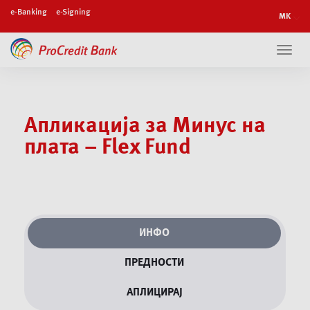
e-Banking
e-Signing
Toggl
navig
Апликација за Минус на
плата – Flex Fund
ИНФО
ПРЕДНОСТИ
АПЛИЦИРАЈ