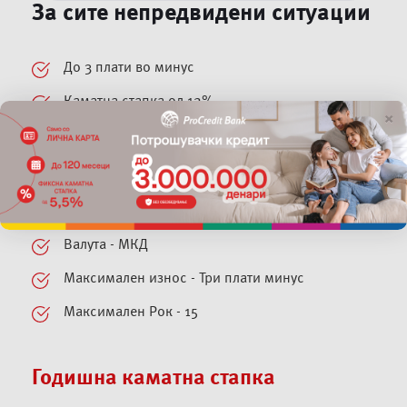
За сите непредвидени ситуации
До 3 плати во минус
Каматна стапка од 12%
×
Камата се плаќа само на искористен дел
Користете ги средствата со MasterCard
картичка
Валута - МКД
Максимален износ - Три плати минус
Максимален Рок - 15
Годишна каматна стапка