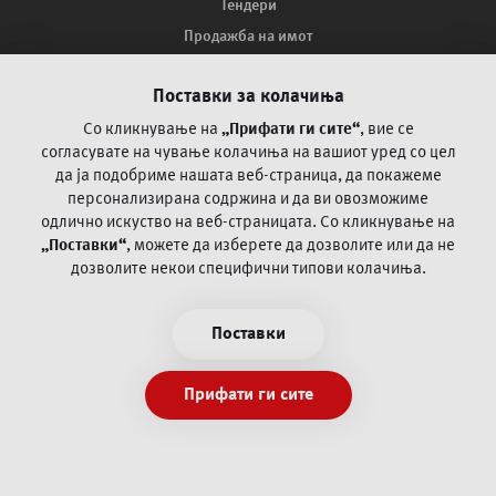
Тендери
Продажба на имот
Мапа на сајтот
Поставки за колачиња
Како ве заштитува ПроКредит Банка?
Поплака за оспорување на платежни трансакции со
Со кликнување на
„Прифати ги сите“
, вие се
картичка
согласувате на чување колачиња на вашиот уред со цел
да ја
подобриме нашата веб-страница, да покажеме
персонализирана содржина и да ви овозможиме
Често поставувани прашања
одлично искуство на веб-страницата.
Со кликнување на
„Поставки“
, можете да изберете да дозволите или да не
Пофалби и поплаки
дозволите некои специфични типови колачиња.
Општи и посебни деловни регулативи
Информации/документи согласно Закон за платежни
Поставки
услуги и платни системи
Политика за приватност
Прифати ги сите
Услови за користење
Експозитури и банкомати
PSD2 Open banking