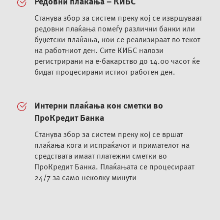
Редовни плаќања – КИБС
Станува збор за систем преку кој се извршуваат
редовни плаќања помеѓу различни банки или
буџетски плаќања, кои се реализираат во текот
на работниот ден. Сите КИБС налози
регистрирани на е-бакарство до 14.00 часот ќе
бидат процесирани истиот работен ден.
Интерни плаќања кон сметки во
ПроКредит Банка
Станува збор за систем преку кој се вршат
плаќања кога и испраќачот и примателот на
средствата имаат платежни сметки во
ПроКредит Банка. Плаќањата се процесираат
24/7 за само неколку минути