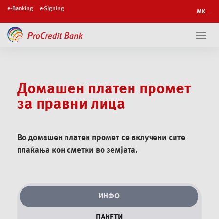
e-Banking
e-Signing
Toggl
navig
Домашен платен промет
за правни лица
Во домашен платен промет се вклучени сите
плаќања кон сметки во земјата.
ИНФО
ПАКЕТИ