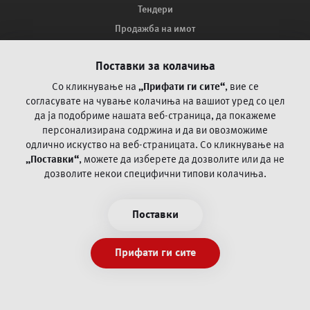
Тендери
Продажба на имот
Мапа на сајтот
Поставки за колачиња
Како ве заштитува ПроКредит Банка?
Поплака за оспорување на платежни трансакции со
Со кликнување на
„Прифати ги сите“
, вие се
картичка
согласувате на чување колачиња на вашиот уред со цел
да ја
подобриме нашата веб-страница, да покажеме
персонализирана содржина и да ви овозможиме
Често поставувани прашања
одлично искуство на веб-страницата.
Со кликнување на
„Поставки“
, можете да изберете да дозволите или да не
Пофалби и поплаки
дозволите некои специфични типови колачиња.
Општи и посебни деловни регулативи
Информации/документи согласно Закон за платежни
Поставки
услуги и платни системи
Политика за приватност
Прифати ги сите
Услови за користење
Експозитури и банкомати
PSD2 Open banking