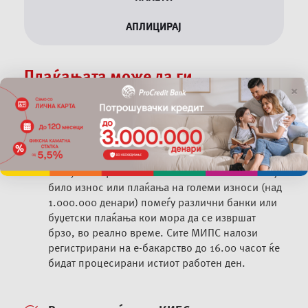
АПЛИЦИРАЈ
Плаќањата може да ги
×
процесирате преку една од
следниве опции:
Итни плаќања – МИПС
Станува збор за систем за итни плаќања на кој
било износ или плаќања на големи износи (над
1.000.000 денари) помеѓу различни банки или
буџетски плаќања кои мора да се извршат
брзо, во реално време. Сите МИПС налози
регистрирани на е-бакарство до 16.00 часот ќе
бидат процесирани истиот работен ден.