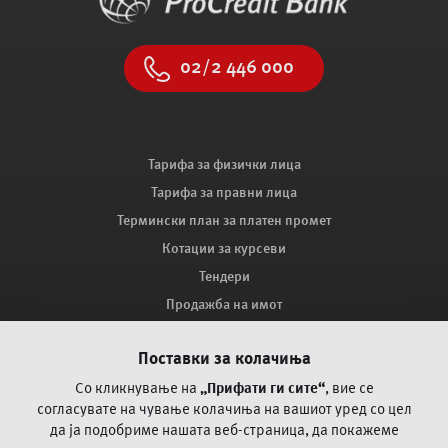
02/2 446 000
Тарифа за физички лица
Тарифа за правни лица
Термински план за платен промет
Котации за курсеви
Тендери
Продажба на имот
Мапа на сајтот
Поставки за колачиња
Како ве заштитува ПроКредит Банка?
Поплака за оспорување на платежни трансакции со
Со кликнување на
„Прифати ги сите“
, вие се
картичка
согласувате на чување колачиња на вашиот уред со цел
да ја
подобриме нашата веб-страница, да покажеме