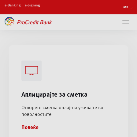
e-Banking
e-Signing
Toggl
navig
Аплицирајте за сметка
Отворете сметка онлајн и уживајте во
поволностите
Повеќе