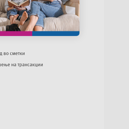
д во сметки
шење на трансакции