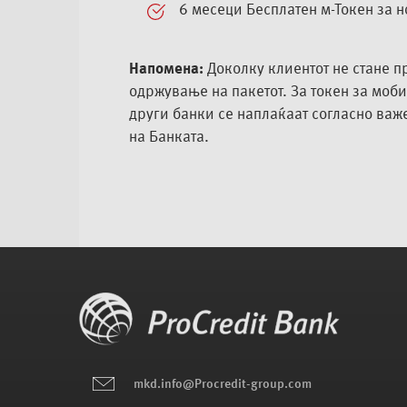
6 месеци Бесплатен м-Токен за 
Напомена:
Доколку клиентот не стане пр
одржување на пакетот. За токен за моб
други банки се наплаќаат согласно ва
на Банката.
mkd.info@Procredit-group.com