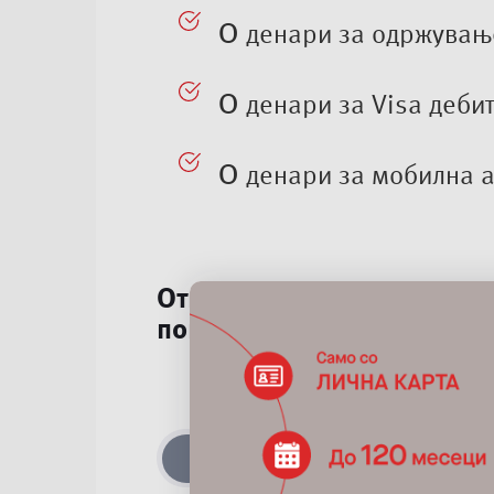
0
денари за одржување
0
денари за Visa дебит
0
денари за мобилна а
Отворете сметка и префрл
поволности – доживотно.
ПРЕДНОСТИ