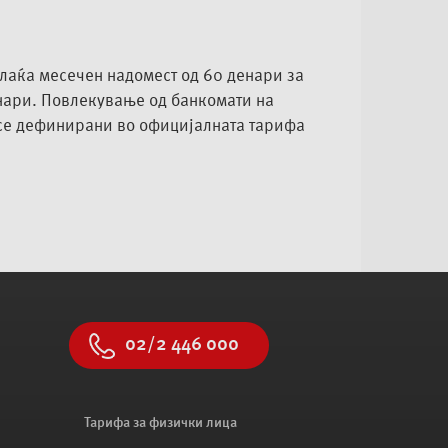
плаќа месечен надомест од 60 денари за
енари. Повлекување од банкомати на
се дефинирани во официјалната тарифа
02/2 446 000
Тарифа за физички лица