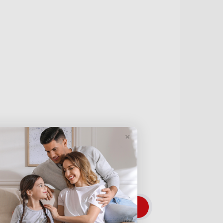
да ги користите овие
×
ОТВОРИ СМЕТКА