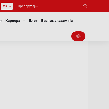
т
Кариера
Блог
Бизнис академија