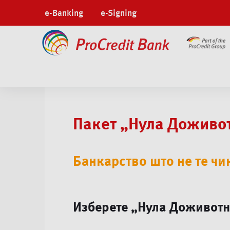
e-Banking
e-Signing
Физички лица
Сметки
Нула Доживотно
Пакет „Нула Доживо
Банкарство што не те чи
Изберете „Нула Доживот