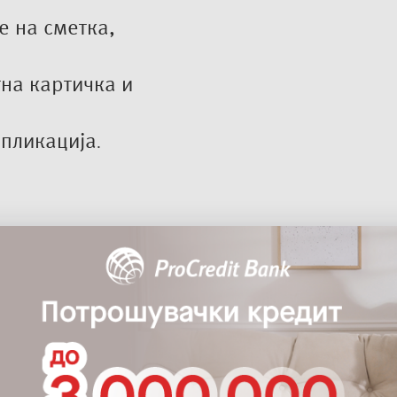
 на сметка,
на картичка и
пликација
.
ете плата во промотивниот период за 