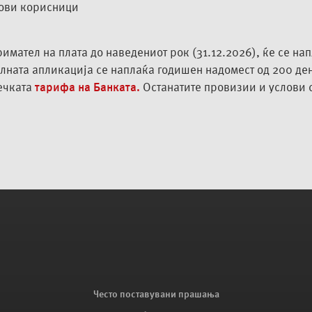
нови корисници
имател на плата до наведениот рок (31.12.2026), ќе се на
илната апликација се наплаќа годишен надомест од 200 д
жечката
тарифа на Банката.
Останатите провизии и услови 
Често поставувани прашања