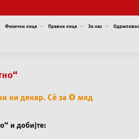
Физички лица
Правни лица
За нас
Одржливос
тно“
0
ни ни денар. Сè за
мкд
но“
и добијте: