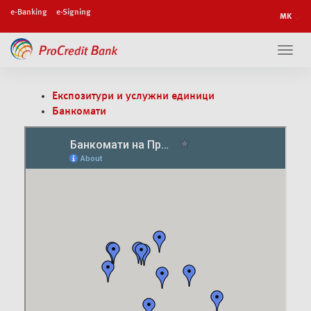
e-Banking
e-Signing
Toggl
navig
Експозитури и услужни единици
Банкомати