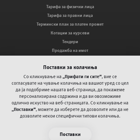
Тарифа за физички лица
Тарифа за правни лица
Термински план за платен промет
Котации за курсеви
Тендери
Продажба на имот
Мапа на сајтот
Поставки за колачиња
Како ве заштитува ПроКредит Банка?
Поплака за оспорување на платежни трансакции со
Со кликнување на
„Прифати ги сите“
, вие се
картичка
согласувате на чување колачиња на вашиот уред со цел
да ја
подобриме нашата веб-страница, да покажеме
персонализирана содржина и да ви овозможиме
Често поставувани прашања
одлично искуство на веб-страницата.
Со кликнување на
„Поставки“
, можете да изберете да дозволите или да не
Пофалби и поплаки
дозволите некои специфични типови колачиња.
Општи и посебни деловни регулативи
Информации/документи согласно Закон за платежни
Поставки
услуги и платни системи