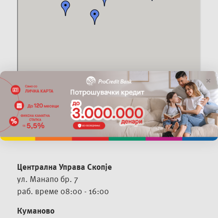
×
Централна Управа Скопје
Procredit
ул. Манапо бр. 7
Bank
раб. време 08:00 - 16:00
Куманово