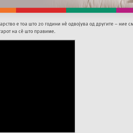
едуваат електрична енергија, која задоволува просечна 
арство е тоа што 20 години нè
одвојува од другите – ние см
арот на с
è што правиме.