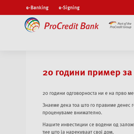
e-Banking
e-Signing
За нас
20 години Пример за одговорност
20 години пример за
20 години одговорноста ни е на прво ме
Знаеме дека тоа што го правиме денес г
проценуваме внимателно.
Нашите инвестиции се водени од заложб
тие што ја нарекуваат свој дом.