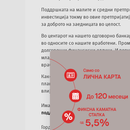
Поддршката на малите и средни претпри
инвестиција токму во овие претпријатиј
за доброто на заедницата во целост.
Во центарот на нашето одговорно банкар
во односите со нашите вработени. Про
долгорочни финансиски одлуки. И верув
младите кадри, во кои инвестираме пов
вработени.
Како одговорна финансиска институција
планетата. Сите наши одлуки и инвести
влијанија и на зачувување на планетата
Имаме дефинирана
листа на активност
поддржуваме преку кредитирање.
Горди сме на нашиот возен парк, кој 70