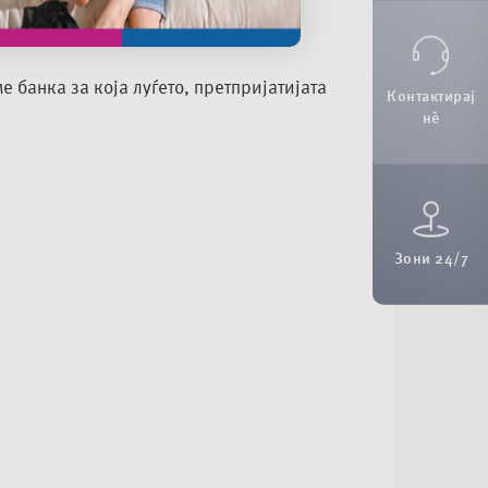
годишна потрошувачка на 9.420
е банка за која луѓето, претпријатијата
Контактирај
нè
Зони 24/7