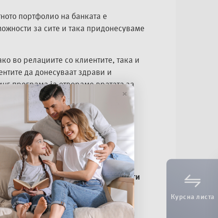
ното портфолио на банката е
 можности за сите и така придонесуваме
ко во релациите со клиентите, така и
нтите да донесуваат здрави и
нг програма ја отвораме вратата за
×
авуваат 45% од вкупниот број
природата, животната средина,
сока на намалување на штетните
пштественото опкружување
и кои
не ги
Курсна листа
. Финансиравме 150 фотоволтаични
2