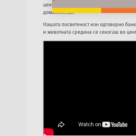
централи што на одржлив начин произв
домаќинства.
Нашата посветеност кон одговорно банк
и животната средина се секогаш во цент