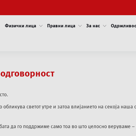
Физички лица
Правни лица
За нас
Одржливос
 одговорност
сто.
о обликува светот утре и затоа влијанието на секоја наша 
ата да го поддржиме само тоа во што целосно веруваме –