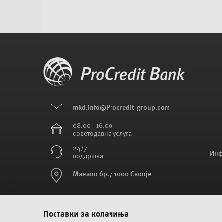
mkd.info@Procredit-group.com
08.00 - 16.00
советодавна услуга
24/7
Инф
поддршка
Манапо бр.7 1000 Скопје
SWIFT: PRBUMK22XXX
Поставки за колачиња