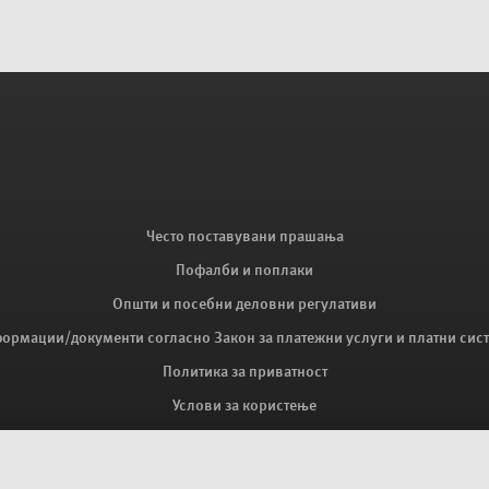
Често поставувани прашања
Пофалби и поплаки
Општи и посебни деловни регулативи
ормации/документи согласно Закон за платежни услуги и платни сис
Политика за приватност
Услови за користење
Експозитури и банкомати
PSD2 Open banking