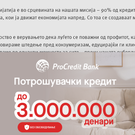
јатија е во срцевината на нашата мисија – 90% од кредит
а, кои ја движат економијата напред. Со тоа се создаваат
ство е верувањето дека луѓето се поважни од профитот, ка
мовираме штедење пред конзумеризам, едуцирајќи ги клие
аме во еднакви можности за сите – преку нашата онборди
еќе од 22.000 часови годишно во обука. Тие денес претст
 не го изложуваме на ризик тоа што им припаѓа на сите, 
ции, почнувајќи од
нашите интерни активности
, се во на
 за идните генерации.
и кои негативно се одразуваат на животната средина и о
% е електричен и со кој се движиме со нула емисија на CO