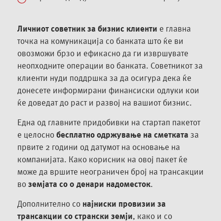
Личниот советник за бизнис клиенти
e главна
точка на комуникација со банката што ќе ви
овозможи брзо и ефикасно да ги извршувате
неопходните операции во банката. Советникот за
клиенти нуди поддршка за да осигура дека ќе
донесете информирани финансиски одлуки кои
ќе доведат до раст и развој на вашиот бизнис.
Една од главните придобивки на стартап пакетот
е целосно
бесплатно одржување на сметката
за
првите 2 години од датумот на основање на
компанијата. Како корисник на овој пакет ќе
може да вршите неограничен број на трансакции
во
земјата со 0 денари надоместок
.
Дополнително со
најниски провизии за
трансакции
со странски земји
, како и со