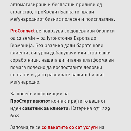
автоматизирани и бесплатни приливи од
странство, ПроКредит Банка го прави
меѓународниот бизнис полесен и поисплатлив.
ProConnect
ве поврзува со доверливи бизниси
од 12 земји – од Југоисточна Европа до
Германија. Без разлика дали барате нови
клиенти, сигурни добавувачи или стратешки
соработници, нашата дигитална платформа ви
помага полесно да воспоставите деловни
контакти и да го развивате вашиот бизнис
меѓународно.
За повеќе информации за
ПроСтарт пакетот
контактирајте го вашиот
иден
советник за клиенти
: Катерина 071 229
608
Запознајте се
со пакетите со сет услуги
на