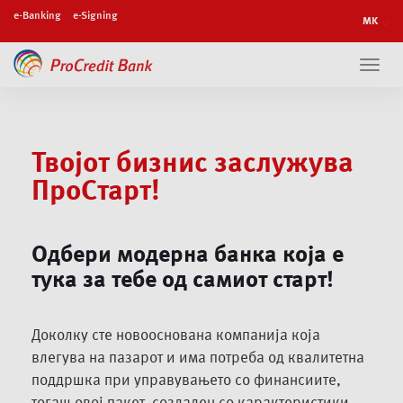
e-Banking
e-Signing
Toggl
navig
Твојот бизнис заслужува
ПроСтарт!
Одбери модерна банка која е
тука за тебе од самиот старт!
Доколку сте новооснована компанија која
влегува на пазарот и има потреба од квалитетна
поддршка при управувањето со финансиите,