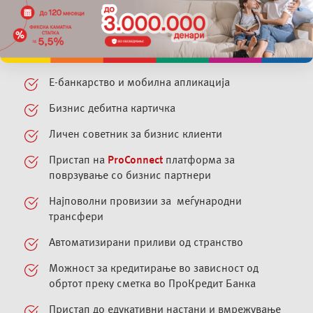
новиот пакет за стартапи вклучува:
Бесплатно одржување сметка и трансакции во
земјата за првите 2 години
Е-банкарство и мобилна апликација
Бизнис дебитна картичка
Личен советник за бизнис клиенти
Пристап на
ProConnect
платформа за
поврзување со бизнис партнери
Најповолни провизии за меѓународни
трансфери
Автоматизирани приливи од странство
Можност за кредитирање во зависност од
обртот преку сметка во ПроКредит Банка
Пристап до едукативни настани и вмрежување