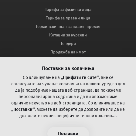
Тарифа за физички лица
Тарифа за правни лица
Термински план за платен промет
Котации за курсеви
Тендери
Продажба на имот
Мапа на сајтот
Поставки за колачиња
Како ве заштитува ПроКредит Банка?
Поплака за оспорување на платежни трансакции со
Со кликнување на
„Прифати ги сите“
, вие се
картичка
согласувате на чување колачиња на вашиот уред со цел
да ја
подобриме нашата веб-страница, да покажеме
персонализирана содржина и да ви овозможиме
Често поставувани прашања
одлично искуство на веб-страницата.
Со кликнување на
„Поставки“
, можете да изберете да дозволите или да не
Пофалби и поплаки
дозволите некои специфични типови колачиња.
Општи и посебни деловни регулативи
Информации/документи согласно Закон за платежни
Поставки
услуги и платни системи