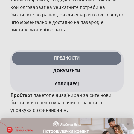
тогаш овој пакет, создаден со карактеристики
кои одговараат на уникатните потреби на
бизнисите во развој, разликувајќи го од сè друго
што моментално е достапно на пазарот, е
вистинскиот избор за вас.
ПРЕДНОСТИ
ДОКУМЕНТИ
АПЛИЦИРАЈ
ПроСтарт
пакетот е дизајниран за сите нови
бизниси и го олеснува начинот на кои се
управува со финансиите.
Разбирајќи ги предизвиците со кои се
×
соочуваат стартапите, ПроКредит Банка во