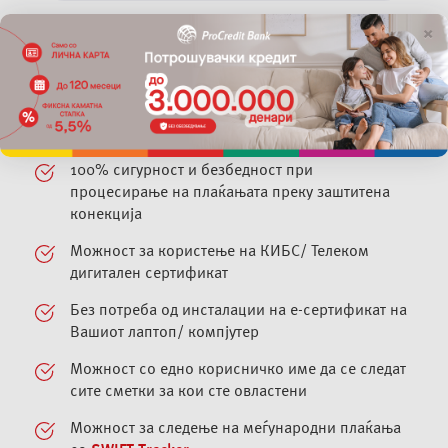
×
Елекронското банкарство на ПроКредит Банка
Ви овозможува голем број на предности:
Комплетна флексибилност и плаќања директно
од Вашата канцеларија
100% сигурност и безбедност при
процесирање на плаќањата преку заштитена
конекција
Можност за користење на КИБС/ Телеком
дигитален сертификат
Без потреба од инсталации на е-сертификат на
Вашиот лаптоп/ компјутер
Можност со едно корисничко име да се следат
сите сметки за кои сте овластени
Можност за следење на меѓународни плаќања