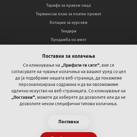
Тарифа за правни лица
Термински план за платен промет
Котации за курсеви
Тендери
Продажба на имот
Мапа на сајтот
Поставки за колачиња
Како ве заштитува ПроКредит Банка?
Поплака за оспорување на платежни трансакции со
Со кликнување на
„Прифати ги сите“
, вие се
картичка
согласувате на чување колачиња на вашиот уред со цел
да ја
подобриме нашата веб-страница, да покажеме
персонализирана содржина и да ви овозможиме
Често поставувани прашања
одлично искуство на веб-страницата.
Со кликнување на
„Поставки“
, можете да изберете да дозволите или да не
Пофалби и поплаки
дозволите некои специфични типови колачиња.
Општи и посебни деловни регулативи
Информации/документи согласно Закон за платежни
Поставки
услуги и платни системи
Политика за приватност