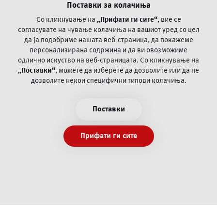
Поставки за колачиња
Како ве заштитува ПроКредит Банка?
Поплака за оспорување на платежни трансакции со
Со кликнување на
„Прифати ги сите“
, вие се
картичка
согласувате на чување колачиња на вашиот уред со цел
да ја
подобриме нашата веб-страница, да покажеме
персонализирана содржина и да ви овозможиме
Често поставувани прашања
одлично искуство на веб-страницата.
Со кликнување на
„Поставки“
, можете да изберете да дозволите или да не
Пофалби и поплаки
дозволите некои специфични типови колачиња.
Општи и посебни деловни регулативи
Информации/документи согласно Закон за платежни
Поставки
услуги и платни системи
Политика за приватност
Прифати ги сите
Услови за користење
Експозитури и банкомати
PSD2 Open banking
Заштита од злоупотреба со картичка
Инструкции за платен промет во странство