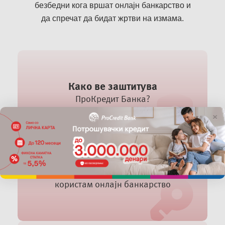
безбедни кога вршат онлајн банкарство и
да спречат да бидат жртви на измама.
Како ве заштитува
ПроКредит Банка?
×
Како да се заштитам кога
користам онлајн банкарство